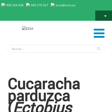
900 264 438
660 576 027
ezsa@ezsa.es
Cucaracha Parduzca
Cucaracha
parduzca
(
Ectobius