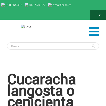
900 264 438
660 576 027
ezsa@ezsa.es
Cucaracha Langosta o cenicienta
Cucaracha
langosta o
cenicienta