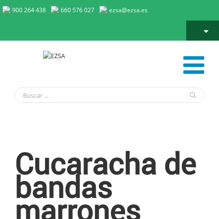
900 264 438
660 576 027
ezsa@ezsa.es
Cucaracha de Bandas Marrones
Cucaracha de
bandas
marrones