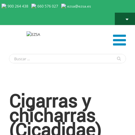
900 264 438
660 576 027
ezsa@ezsa.es
Cigarras y chicharras
Cigarras y
chicharras
(Cicadidae)