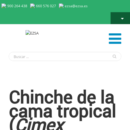
900 264 438
660 576 027
ezsa@ezsa.es
Chinche de la cama tropical
Chinche de la
cama tropical
(
Cimex