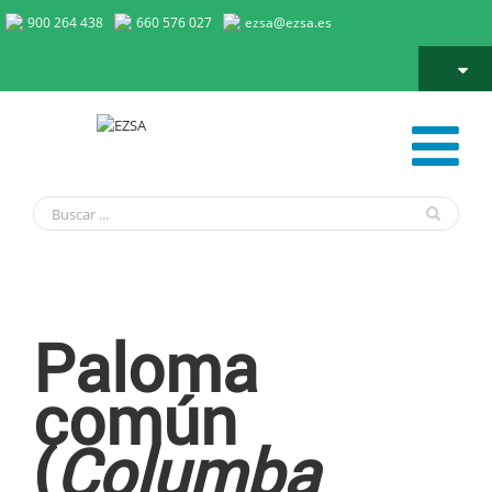
900 264 438
660 576 027
ezsa@ezsa.es
Paloma Bravía
Paloma
común
(
Columba