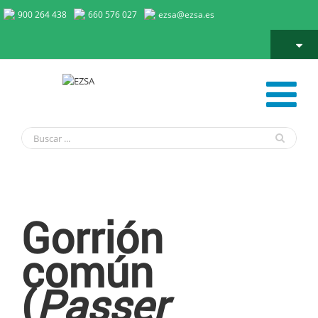
900 264 438
660 576 027
ezsa@ezsa.es
Gorrión Común
Gorrión
común
(
Passer