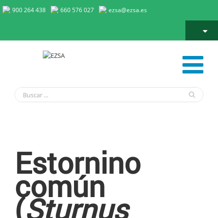
900 264 438
660 576 027
ezsa@ezsa.es
Estorninos
Estornino
común
(
Sturnus