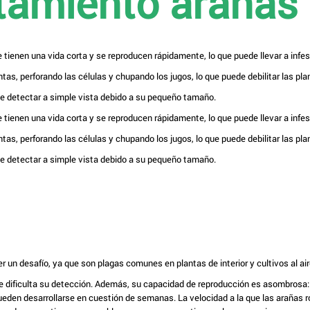
tamiento arañas 
e tienen una vida corta y se reproducen rápidamente, lo que puede llevar a infe
as, perforando las células y chupando los jugos, lo que puede debilitar las pla
de detectar a simple vista debido a su pequeño tamaño.
e tienen una vida corta y se reproducen rápidamente, lo que puede llevar a infe
as, perforando las células y chupando los jugos, lo que puede debilitar las pla
de detectar a simple vista debido a su pequeño tamaño.
un desafío, ya que son plagas comunes en plantas de interior y cultivos al aire
 que dificulta su detección. Además, su capacidad de reproducción es asombrosa
den desarrollarse en cuestión de semanas. La velocidad a la que las arañas r