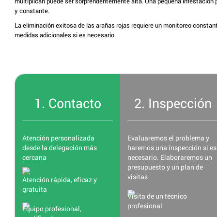
multiplican puede ser sorprendentemente alta. Una pequeña infestación p
y constante.
La eliminación exitosa de las arañas rojas requiere un monitoreo constan
medidas adicionales si es necesario.
1. Contacto
2. Inspección
Atención personalizada
Evaluaremos el problema y
desde la delegación más
haremos una inspección si es
cercana
necesario. Elaboraremos un
presupuesto y un plan de
visitas
Atención rápida, eficaz y
gratuita
Visita de un técnico
profesional
Equipo profesional,