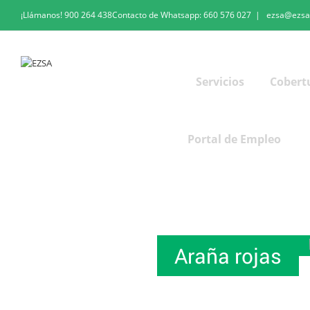
¡Llámanos!
900 264 438
Contacto de Whatsapp:
660 576 027
|
ezsa@ezsa
Servicios
Cobert
Portal de Empleo
Eliminar Arañas Rojas
Araña rojas