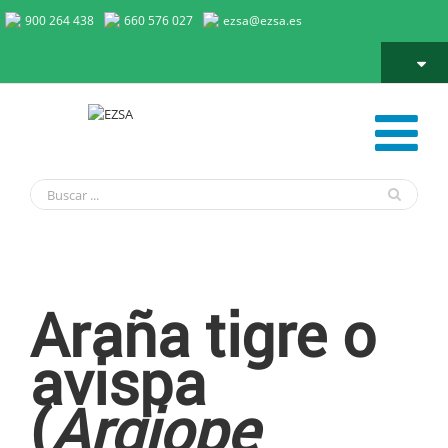
900 264 438
660 576 027
ezsa@ezsa.es
Araña tigre o avispa
Araña tigre o
avispa
(
Argiope