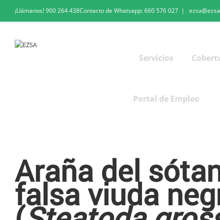
¡Llámanos!
900 264 438
Contacto de Whatsapp:
660 576 027
|
ezsa@ezsa
Servicios
Cobert
Portal de Empleo
Araña del sótano o falsa viuda negra
Araña del sóta
falsa viuda neg
(
Steatoda gros