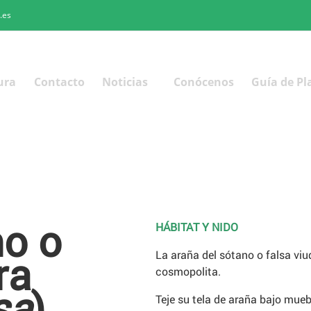
.es
ura
Contacto
Noticias
Conócenos
Guía de Pl
no o
HÁBITAT Y NIDO
ra
La araña del sótano o falsa viu
cosmopolita.
sa
)
Teje su tela de araña bajo mue