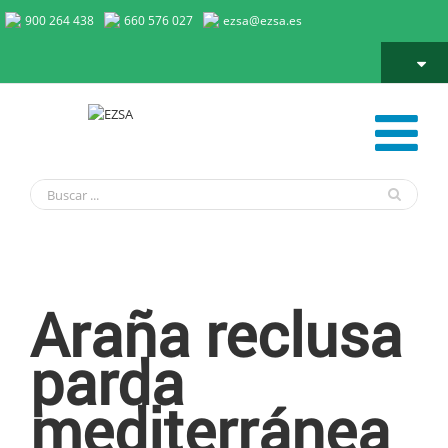
900 264 438
660 576 027
ezsa@ezsa.es
Araña reclusa parda mediterránea o marrón de España
Araña reclusa
parda
mediterránea