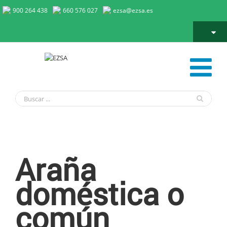
900 264 438
660 576 027
ezsa@ezsa.es
Araña doméstica o común
Araña
doméstica o
común