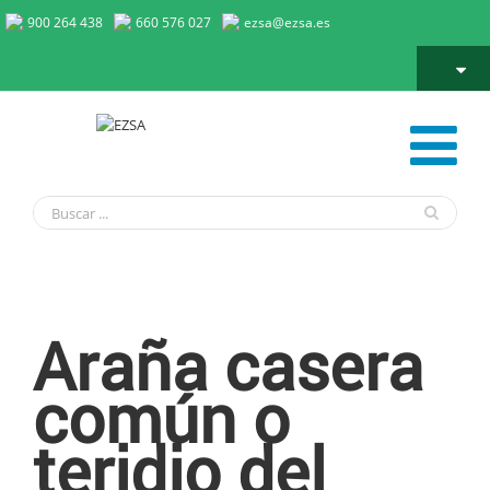
900 264 438
660 576 027
ezsa@ezsa.es
Araña casera común o teridio del techo
Araña casera
común o
teridio del