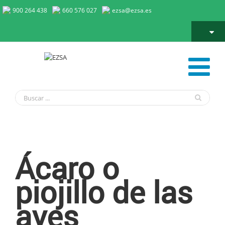
900 264 438
660 576 027
ezsa@ezsa.es
Ácaro o piojillo de las aves
Ácaro o
piojillo de las
aves