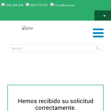
900 264 438
660 576 027
ezsa@ezsa.es
Gracias Formulario Servicios EZSA
Hemos recibido su solicitud
correctamente.