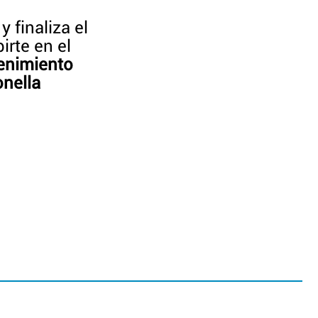
 finaliza el
irte en el
enimiento
onella