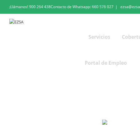
¡Llámanos!
900 264 438
Contacto de Whatsapp:
660 576 027
|
ezsa@ezsa
Servicios
Cobert
Portal de Empleo
Gracias – formación legionella- Comprar