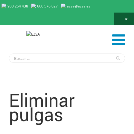
900 264 438
660 576 027
ezsa@ezsa.es
Eliminar pulgas
Eliminar
pulgas