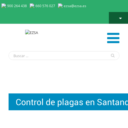
900 264 438
660 576 027
ezsa@ezsa.es
Control de plagas en Santander
Control de plagas en Santan