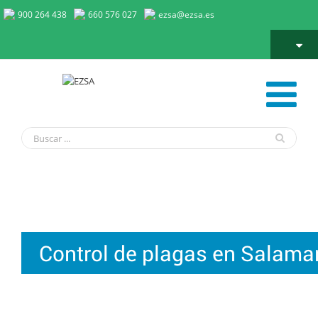
900 264 438
660 576 027
ezsa@ezsa.es
Control de plagas en Salamanca
Control de plagas en Salam