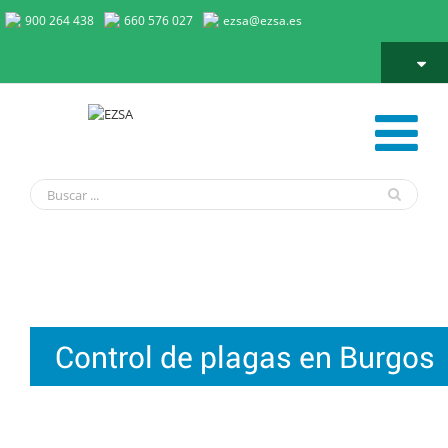
900 264 438
660 576 027
ezsa@ezsa.es
Control de plagas en Burgos
Control de plagas en Burgos