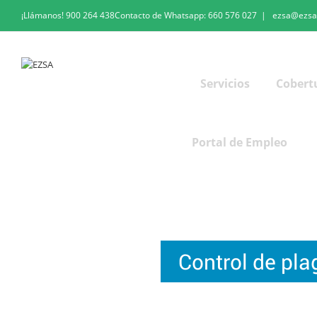
¡Llámanos!
900 264 438
Contacto de Whatsapp:
660 576 027
|
ezsa@ezsa
Servicios
Cobert
Portal de Empleo
Control de plagas en Badalona
Control de pl