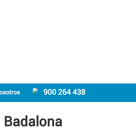
900 264 438
osotros
n Badalona