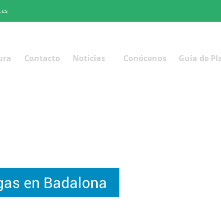
.es
ura
Contacto
Noticias
Conócenos
Guía de Pl
agas en Badalona