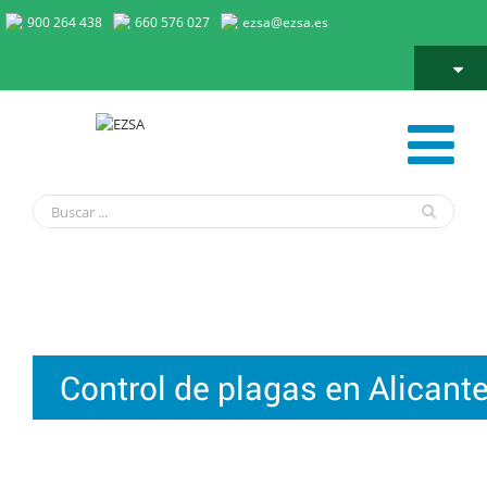
900 264 438
660 576 027
ezsa@ezsa.es
Control de plagas en Alicante
Control de plagas en Alicant