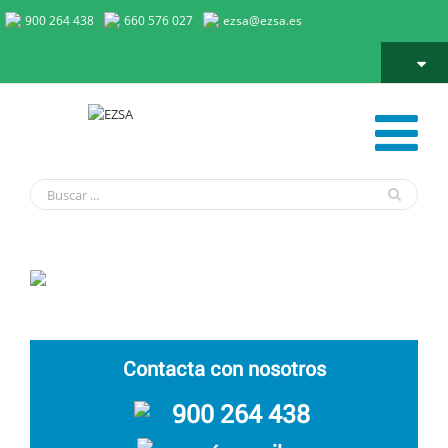
900 264 438
660 576 027
ezsa@ezsa.es
¿Qué son los insectocaptores y los insectocutores?
Contacta con nosotros
900 264 438