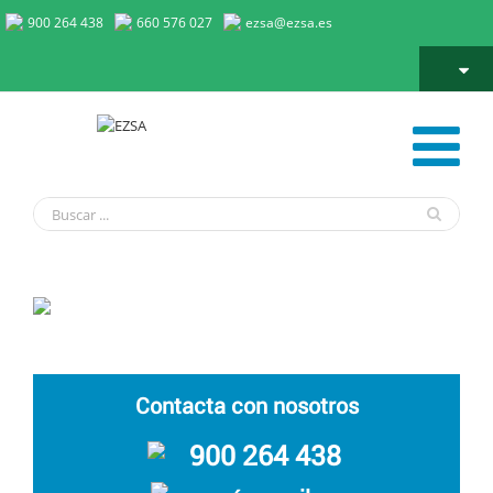
900 264 438
660 576 027
ezsa@ezsa.es
Proyectos y Subvenciones
Contacta con nosotros
900 264 438