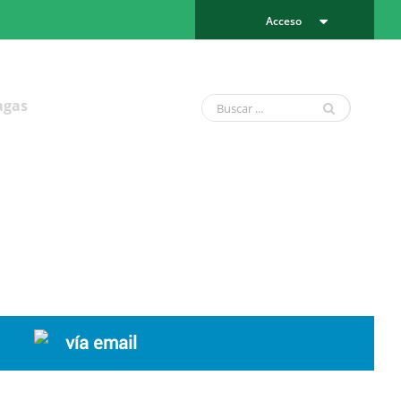
Acceso
agas
vía email