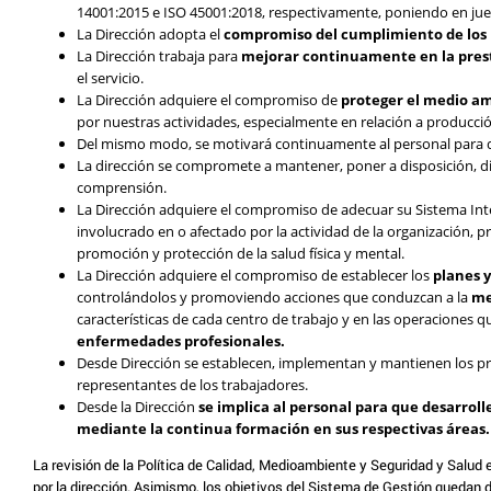
14001:2015 e ISO 45001:2018, respectivamente, poniendo en jueg
La Dirección adopta el
compromiso del cumplimiento de los r
La Dirección trabaja para
mejorar continuamente en la presta
el servicio.
La Dirección adquiere el compromiso de
proteger el medio a
por nuestras actividades, especialmente en relación a producción
Del mismo modo, se motivará continuamente al personal para q
La dirección se compromete a mantener, poner a disposición, d
comprensión.
La Dirección adquiere el compromiso de adecuar su Sistema Integ
involucrado en o afectado por la actividad de la organización, p
promoción y protección de la salud física y mental.
La Dirección adquiere el compromiso de establecer los
planes 
controlándolos y promoviendo acciones que conduzcan a la
me
características de cada centro de trabajo y en las operaciones que
enfermedades profesionales.
Desde Dirección se establecen, implementan y mantienen los pr
representantes de los trabajadores.
Desde la Dirección
se implica al personal para que desarroll
mediante la continua formación en sus respectivas áreas.
La revisión de la Política de Calidad, Medioambiente y Seguridad y Salud e
por la dirección. Asimismo, los objetivos del Sistema de Gestión quedan