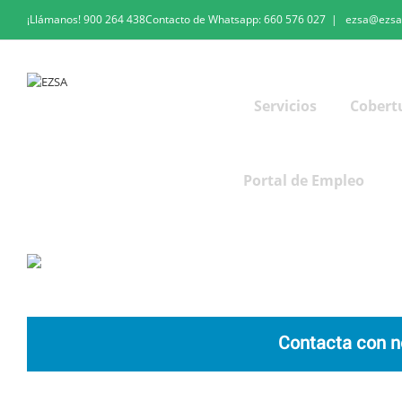
¡Llámanos!
900 264 438
Contacto de Whatsapp:
660 576 027
|
ezsa@ezsa
Servicios
Cobert
Portal de Empleo
Política de calidad, MA y SST
Contacta con n