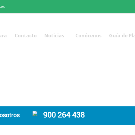
.es
ura
Contacto
Noticias
Conócenos
Guía de Pl
900 264 438
osotros