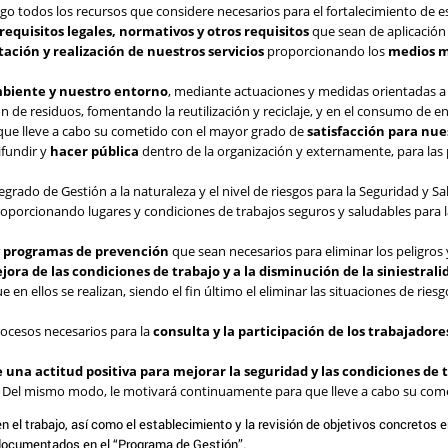
o todos los recursos que considere necesarios para el fortalecimiento de es
equisitos legales, normativos
y
otros requisitos
que sean de aplicación
ción y realización de nuestros servicios
proporcionando los
medios m
mbiente y nuestro entorno
, mediante actuaciones y medidas orientadas a 
 de residuos, fomentando la reutilización y reciclaje, y en el consumo de ene
ue lleve a cabo su cometido con el mayor grado de
satisfacción para nue
ifundir y
hacer pública
dentro de la organización y externamente, para las 
rado de Gestión a la naturaleza y el nivel de riesgos para la Seguridad y Sa
roporcionando lugares y condiciones de trabajos seguros y saludables para la
y programas de prevención
que sean necesarios para eliminar los peligros 
jora de las condiciones de trabajo y a la disminución de la siniestrali
 en ellos se realizan, siendo el fin último el eliminar las situaciones de ries
ocesos necesarios para la
consulta y la participación de los trabajadore
e una actitud positiva para mejorar la seguridad y las condiciones de
Del mismo modo, le motivará continuamente para que lleve a cabo su cometi
n el trabajo, así como el establecimiento y la revisión de objetivos concretos e
 documentados en el “Programa de Gestión”.