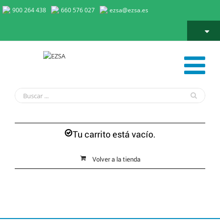
900 264 438
660 576 027
ezsa@ezsa.es
Carrito
Tu carrito está vacío.
Volver a la tienda